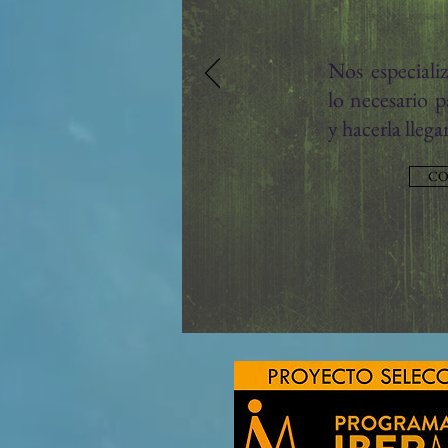
Nos especiali
lo necesario p
y hacerla llega
CO