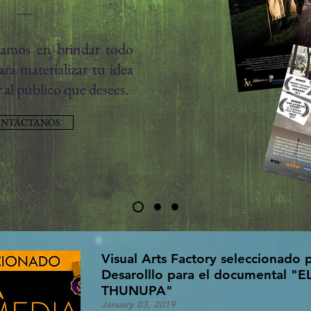
zamos en brindar todo
ara materializar tu idea
r al público que desees.
NTÁCTANOS
Visual Arts Factory seleccionado 
Desarolllo para el documental 
THUNUPA"
January 03, 2019