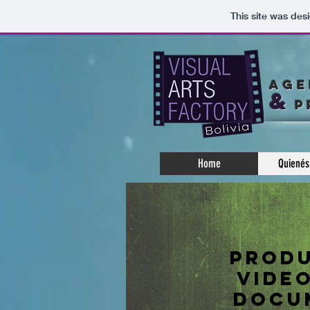
This site was des
AGE
&
P
Home
Quienés
produ
video
docu