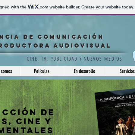
igned with the
.com
website builder. Create your website today.
NCIA DE COMUNICACIÓN
RODUCTORA AUDIOVISUAL
CINE, TV, PUBLICIDAD Y NUEVOS MEDIOS
 somos
Películas
En desarollo
Servicios
cción de
s, cine y
mentales